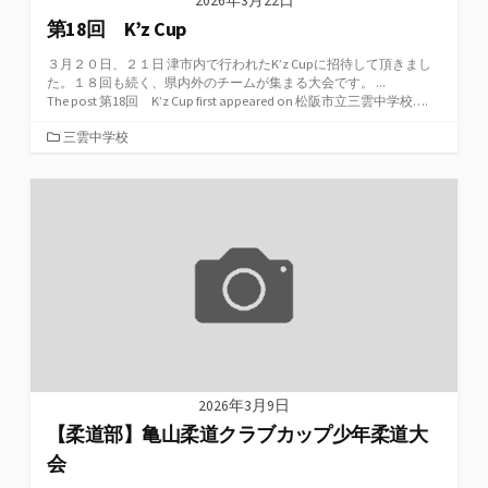
2026年3月22日
第18回 K’z Cup
３月２０日、２１日 津市内で行われたK’z Cupに招待して頂きまし
た。１８回も続く、県内外のチームが集まる大会です。 ...
The post 第18回 K’z Cup first appeared on 松阪市立三雲中学校….
カ
三雲中学校
テ
ゴ
リ
ー
2026年3月9日
【柔道部】亀山柔道クラブカップ少年柔道大
会