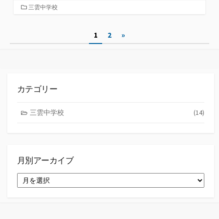
カ
三雲中学校
テ
ゴ
投
1
2
»
リ
ー
稿
の
ペ
カテゴリー
ー
三雲中学校
(14)
ジ
送
り
月別アーカイブ
月
別
ア
ー
カ