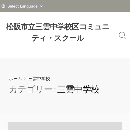
コ
ン
松阪市立三雲中学校区コミュニ
テ
ティ・スクール
ン
検
索
ツ
切
へ
り
ス
替
え
キ
ッ
ホーム
> 三雲中学校
プ
カテゴリー :
三雲中学校