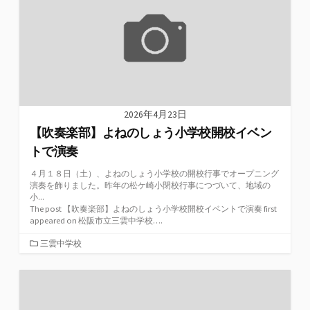
2026年4月23日
【吹奏楽部】よねのしょう小学校開校イベン
トで演奏
４月１８日（土）、よねのしょう小学校の開校行事でオープニング
演奏を飾りました。昨年の松ケ崎小閉校行事につづいて、地域の
小...
The post 【吹奏楽部】よねのしょう小学校開校イベントで演奏 first
appeared on 松阪市立三雲中学校….
カ
三雲中学校
テ
ゴ
リ
ー