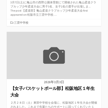
3月7日(土)に亀山市の西野公園体育館にて開催された亀山柔道クラ
ブカップ少年柔道大会に男子3名、女子2名の選手が出場しま...
The post 【柔道部】亀山柔道クラブカップ少年柔道大会 first
appeared on 松阪市立三雲中学校….
カ
三雲中学校
テ
ゴ
リ
ー
2026年3月3日
【女子バスケットボール部】松阪地区１年生
大会
２月２８日（土）東部中学校を会場に、松阪地区１年生大会が開催
されました。これまで先輩たちのサポートに回ってくれていた１