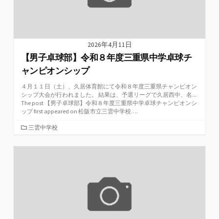
2026年4月11日
【男子卓球部】令和８年度三重県中学卓球チ
ャンピオンシップ
４月１１日（土）、久居体育館にて令和８年度三重県チャンピオン
シップ大会が行われました。 結果は、予選リーグで久居西中、名...
The post 【男子卓球部】令和８年度三重県中学卓球チャンピオンシ
ップ first appeared on 松阪市立三雲中学校….
カ
三雲中学校
テ
ゴ
リ
ー