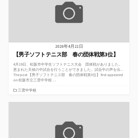
2026年4月21日
【男子ソフトテニス部 春の団体戦第3位】
4月19日、松阪市中学生ソフトテニス大会 団体戦がありました。
恵まれた天候の中試合を行うことができました。試合中の声を出...
The post 【男子ソフトテニス部 春の団体戦第3位】 first appeared
on 松阪市立三雲中学校….
カ
三雲中学校
テ
ゴ
リ
ー