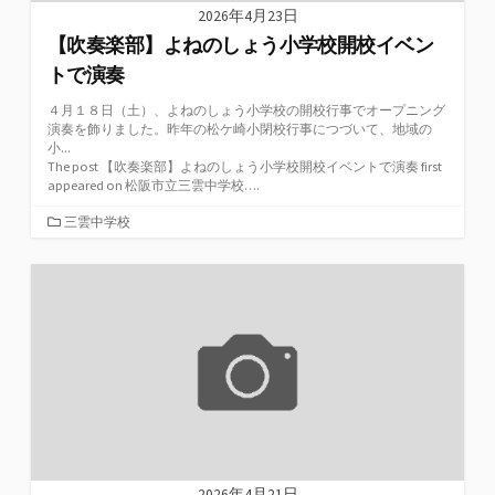
2026年4月23日
【吹奏楽部】よねのしょう小学校開校イベン
トで演奏
４月１８日（土）、よねのしょう小学校の開校行事でオープニング
演奏を飾りました。昨年の松ケ崎小閉校行事につづいて、地域の
小...
The post 【吹奏楽部】よねのしょう小学校開校イベントで演奏 first
appeared on 松阪市立三雲中学校….
カ
三雲中学校
テ
ゴ
リ
ー
2026年4月21日