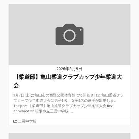
ゴ
リ
ー
2026年3月9日
【柔道部】亀山柔道クラブカップ少年柔道大
会
3月7日(土)に亀山市の西野公園体育館にて開催された亀山柔道クラ
ブカップ少年柔道大会に男子3名、女子2名の選手が出場しま...
The post 【柔道部】亀山柔道クラブカップ少年柔道大会 first
appeared on 松阪市立三雲中学校….
カ
三雲中学校
テ
ゴ
リ