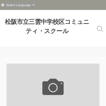
コ
ン
松阪市立三雲中学校区コミュニ
テ
ティ・スクール
ン
検
索
ツ
切
へ
り
ス
替
え
キ
ッ
プ