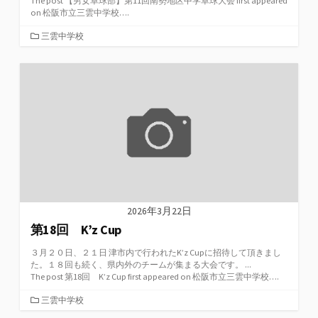
The post 【男女卓球部】第11回南勢地区中学卓球大会 first appeared
on 松阪市立三雲中学校….
カ
三雲中学校
テ
ゴ
リ
ー
2026年3月22日
第18回 K’z Cup
３月２０日、２１日 津市内で行われたK’z Cupに招待して頂きまし
た。１８回も続く、県内外のチームが集まる大会です。 ...
The post 第18回 K’z Cup first appeared on 松阪市立三雲中学校….
カ
三雲中学校
テ