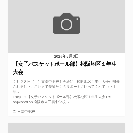
ー
2026年3月3日
【女子バスケットボール部】松阪地区１年生
大会
２月２８日（土）東部中学校を会場に、松阪地区１年生大会が開催
されました。これまで先輩たちのサポートに回ってくれていた１
年...
The post 【女子バスケットボール部】松阪地区１年生大会 first
appeared on 松阪市立三雲中学校….
カ
三雲中学校
テ
ゴ
リ