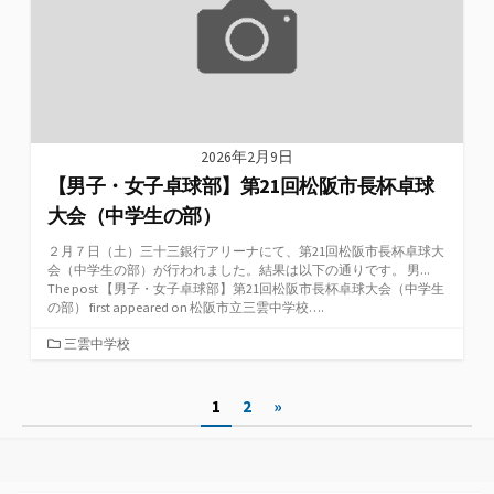
2026年2月9日
【男子・女子卓球部】第21回松阪市長杯卓球
大会（中学生の部）
２月７日（土）三十三銀行アリーナにて、第21回松阪市長杯卓球大
会（中学生の部）が行われました。結果は以下の通りです。 男...
The post 【男子・女子卓球部】第21回松阪市長杯卓球大会（中学生
の部） first appeared on 松阪市立三雲中学校….
カ
三雲中学校
テ
ゴ
投
1
2
»
リ
ー
稿
の