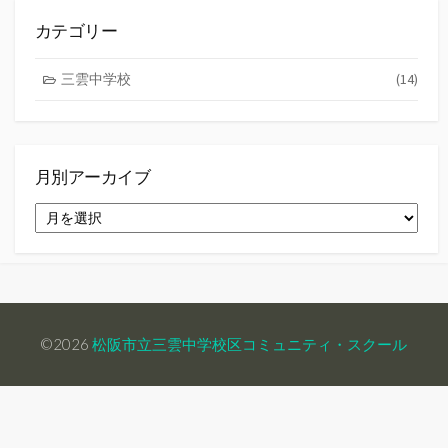
ペ
カテゴリー
ー
三雲中学校
(14)
ジ
送
り
月別アーカイブ
月
別
ア
ー
カ
イ
ブ
©2026
松阪市立三雲中学校区コミュニティ・スクール