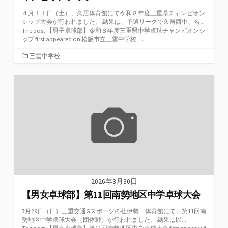
４月１１日（土）、久居体育館にて令和８年度三重県チャンピオン
シップ大会が行われました。 結果は、予選リーグで久居西中、名...
The post 【男子卓球部】令和８年度三重県中学卓球チャンピオンシ
ップ first appeared on 松阪市立三雲中学校….
カ
三雲中学校
テ
ゴ
リ
ー
2026年3月30日
【男女卓球部】第11回南勢地区中学卓球大会
3月29日（日）三重交通Gスポーツの杜伊勢 体育館にて、第11回南
勢地区中学卓球大会（団体戦）が行われました。 結果は以...