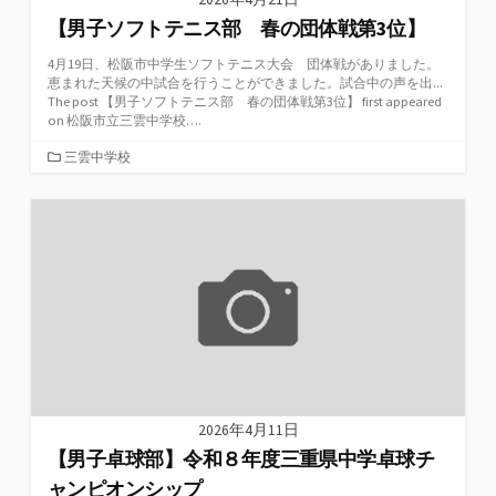
【男子ソフトテニス部 春の団体戦第3位】
4月19日、松阪市中学生ソフトテニス大会 団体戦がありました。
恵まれた天候の中試合を行うことができました。試合中の声を出...
The post 【男子ソフトテニス部 春の団体戦第3位】 first appeared
on 松阪市立三雲中学校….
カ
三雲中学校
テ
ゴ
リ
ー
2026年4月11日
【男子卓球部】令和８年度三重県中学卓球チ
ャンピオンシップ